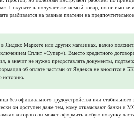
й. Простой, но полезный инструмент работает по прин
ом». Покупатель получает желаемый товар, но не выплач
плате разбивается на равные платежи на предпочтительно
ит в Яндекс Маркете или других магазинах, важно поясни
исключением Сплит «Супер»). Вместо кредитного договора
ия, а значит не нужно предоставлять документы, подтвер
формация об оплате частями от Яндекса не вносится в Б
ю историю.
ица без официального трудоустройства или стабильного 
чески он доступен даже тем, кому отказывают банки и 
рамках которого он может оформить любую покупку част