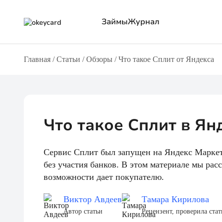
Займы
Журнал
Главная
/
Статьи
/
Обзоры
/
Что такое Сплит от Яндекса
Все МФО
Обзоры
С боль
Через Т-ID
О займах
Онлайн
Через Альфа ID
О кредитах
Без фо
Через Госуслуги
Новости компаний
Через 
На карту
Полезная информация
Беспла
Что такое Сплит в Ян
Сервис Сплит был запущен на Яндекс Маркете
без участия банков. В этом материале мы расс
возможности дает покупателю.
Виктор Авдеев
Тамара Кирилова
Автор статьи
Рецензент, проверила ста