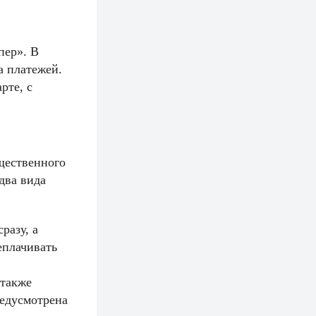
пер». В
а платежей.
рте, с
щественного
два вида
разу, а
еплачивать
 также
редусмотрена