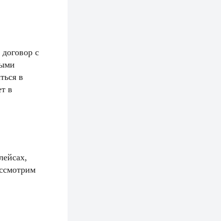
 договор с
ными
ться в
т в
лейсах,
ассмотрим