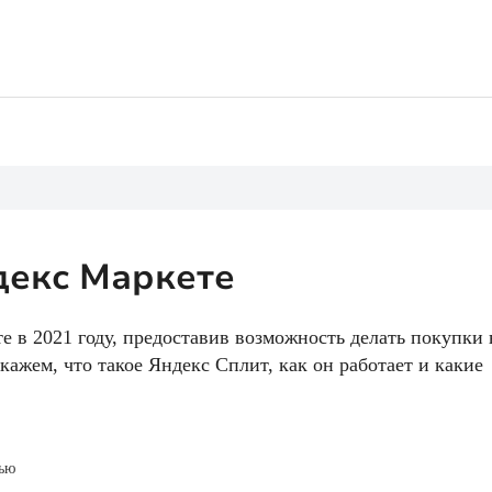
шой кредитной нагрузкой
Абсолютно всем
 займы
Без проверок
то
СБП
тные
декс Маркете
 в 2021 году, предоставив возможность делать покупки 
кажем, что такое Яндекс Сплит, как он работает и какие
тью