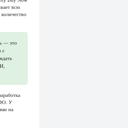
ципу Buy Now
ивает всю
е количество
ть — это
 с
ждать
КИ,
заработка
МФО. У
ями на