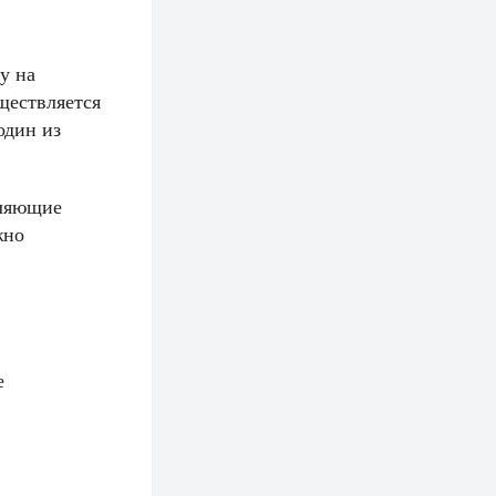
у на
ществляется
один из
оляющие
жно
е