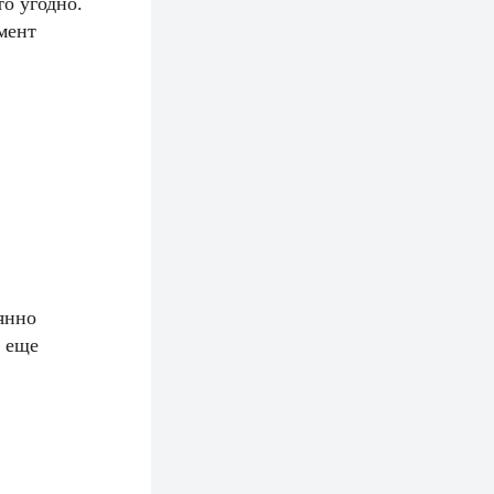
о угодно.
мент
янно
в еще