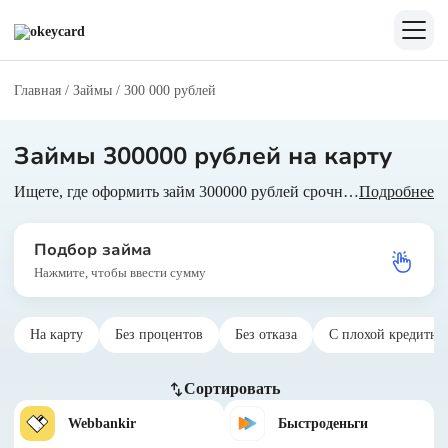
Главная
/
Займы
/
300 000 рублей
Займы 300000 рублей на карту
Ищете, где оформить займ 300000 рублей срочно? Выберите МФО из подборки и моментально получите деньги на карту. Полезная информация о микрозаймах от экспертов сервиса Окейкард.
Подробнее
Подбор займа
Нажмите, чтобы ввести сумму
На карту
Без процентов
Без отказа
С плохой кредитно
Сортировать
Webbankir
Быстроденьги