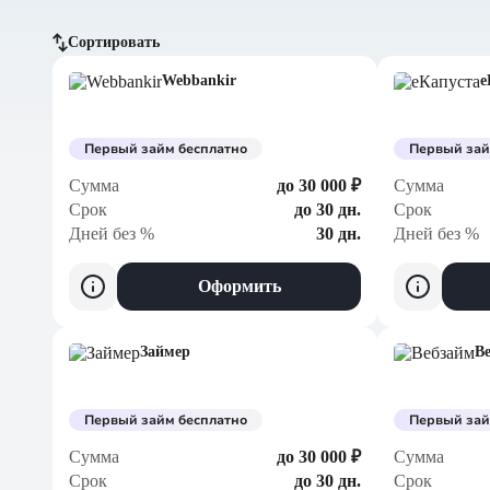
Сортировать
Webbankir
е
По сумме, больше
По сумме, меньше
Первый займ бесплатно
Первый зай
Сумма
до 30 000 ₽
Сумма
По дням без %
Срок
до 30 дн.
Срок
Дней без %
30 дн.
Дней без %
Оформить
Займер
В
Первый займ бесплатно
Первый зай
Сумма
до 30 000 ₽
Сумма
Срок
до 30 дн.
Срок