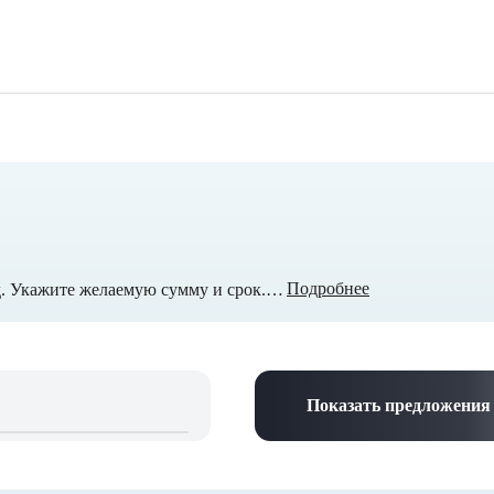
шой кредитной нагрузкой
Абсолютно всем
 займы
Без проверок
то
СБП
тные
Подробнее
Небольшие займы из списка МФО от экспертов Окейкард. Укажите желаемую сумму и срок. Выберите подходящее предложение. Онлайн оформление заявки с быстрым перечислением денег в день обращения.