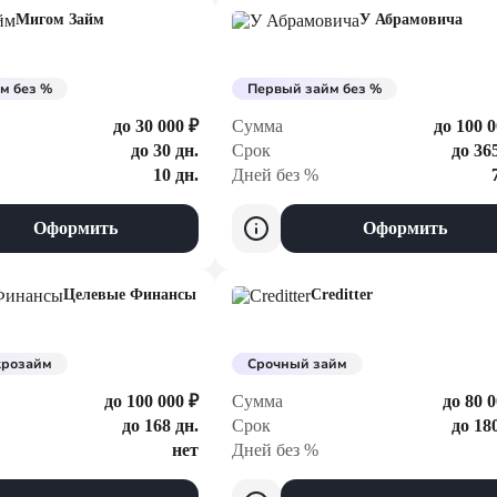
Мигом Займ
У Абрамовича
м без %
Первый займ без %
до 30 000 ₽
Сумма
до 100 0
до 30 дн.
Срок
до 36
10 дн.
Дней без %
Оформить
Оформить
Целевые Финансы
Creditter
крозайм
Срочный займ
до 100 000 ₽
Сумма
до 80 0
до 168 дн.
Срок
до 18
нет
Дней без %