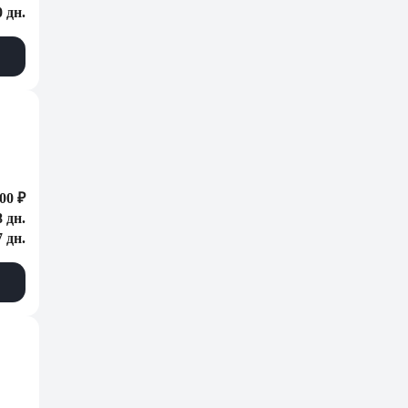
0 дн.
00 ₽
8 дн.
7 дн.