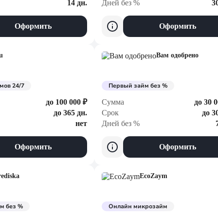
14 дн.
Дней без %
3
Оформить
Оформить
u
Вам одобрено
мов 24/7
Первый займ без %
до 100 000 ₽
Сумма
до 30 0
до 365 дн.
Срок
до 3
нет
Дней без %
Оформить
Оформить
ediska
EcoZaym
м без %
Онлайн микрозайм