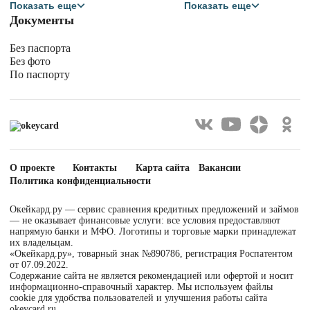
На карту Сбербанка
Как Манимен
Показать еще
Показать еще
На карту Халва
Как Миг Кредит
Документы
В долг на карту
Для белорусов
Сбербанка
Без паспорта
Без фото
По паспорту
О проекте
Контакты
Карта сайта
Вакансии
Политика конфиденциальности
Окейкард.ру — сервис сравнения кредитных предложений и займов
— не оказывает финансовые услуги: все условия предоставляют
напрямую банки и МФО. Логотипы и торговые марки принадлежат
их владельцам.
«Окейкард.ру», товарный знак №890786, регистрация Роспатентом
от 07.09.2022.
Содержание сайта не является рекомендацией или офертой и носит
информационно-справочный характер. Мы используем файлы
cookie для удобства пользователей и улучшения работы сайта
okeycard.ru.