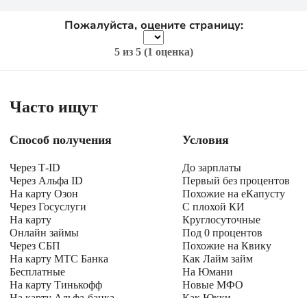
Пожалуйста, оцените страницу:
5
из 5 (
1 оценка
)
Часто ищут
Способ получения
Условия
Через Т-ID
До зарплаты
Через Альфа ID
Первый без процентов
На карту Озон
Похожие на еКапусту
Через Госуслуги
С плохой КИ
На карту
Круглосуточные
Онлайн займы
Под 0 процентов
Через СБП
Похожие на Квику
На карту МТС Банка
Как Лайм займ
Бесплатные
На Юмани
На карту Тинькофф
Новые МФО
На карту Альфа-банка
Как Юкки