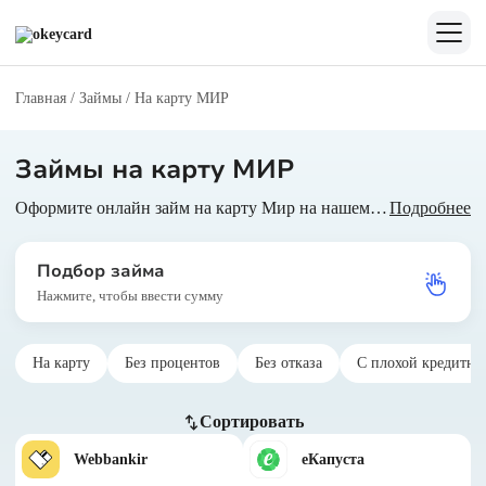
Главная
/
Займы
/
На карту МИР
Займы на карту МИР
Оформите онлайн займ на карту Мир на нашем сайте, где вы можете выбрать МФО, предоставляющие такие займы. Сравните все предложения и выберите оптимальное предложение по сумме, сроку и переплате, оформив заявку в круглосуточном режиме.
Подробнее
Подбор займа
Нажмите, чтобы ввести сумму
На карту
Без процентов
Без отказа
С плохой кредитно
Сортировать
Webbankir
еКапуста