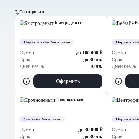
Сортировать
Быстроденьги
В
По сумме, больше
По сумме, меньше
Первый займ бесплатно
Первый зай
Сумма
до 100 000 ₽
Сумма
По дням без %
Срок
до 30 дн.
Срок
Дней без %
10 дн.
Дней без %
Оформить
Срочноденьги
1-й займ бесплатно
Первый зай
Сумма
до 30 000 ₽
Сумма
Срок
до 30 дн.
Срок