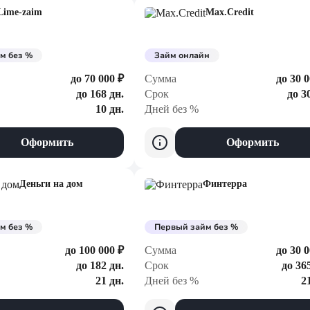
Lime-zaim
Max.Credit
м без %
Займ онлайн
до 70 000 ₽
Сумма
до 30 0
до 168 дн.
Срок
до 3
10 дн.
Дней без %
Оформить
Оформить
Деньги на дом
Финтерра
м без %
Первый займ без %
до 100 000 ₽
Сумма
до 30 0
до 182 дн.
Срок
до 36
21 дн.
Дней без %
2