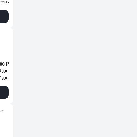
есть
00 ₽
4 дн.
7 дн.
ые