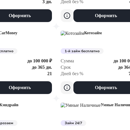
3 дн.
Дней без %
Оформить
Оформить
CarMoney
Котозайм
сплатно
1-й займ бесплатно
до 100 000 ₽
Сумма
до 100 0
до 365 дн.
Срок
до 36
21
Дней без %
Оформить
Оформить
Кэшдрайв
Умные Наличн
крозаем
Займ 24/7