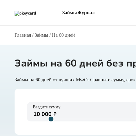
Займы
Журнал
Главная
/
Займы
/
На 60 дней
Все МФО
Обзоры
С боль
Через Т-ID
О займах
Онлайн
Через Альфа ID
О кредитах
Без фо
Через Госуслуги
Новости компаний
Через 
На карту
Полезная информация
Беспла
Займы на 60 дней без п
Введите сумму