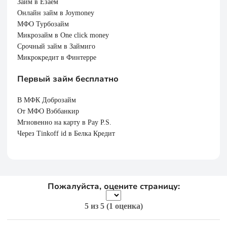
Займ в Езаем
Онлайн займ в Joymoney
МФО Турбозайм
Микрозайм в One click money
Срочный займ в Займиго
Микрокредит в Финтерре
Первый займ бесплатно
В МФК Доброзайм
От МФО Вэббанкир
Мгновенно на карту в Pay P.S.
Через Tinkoff id в Белка Кредит
Пожалуйста, оцените страницу:
5
из 5 (
1 оценка
)