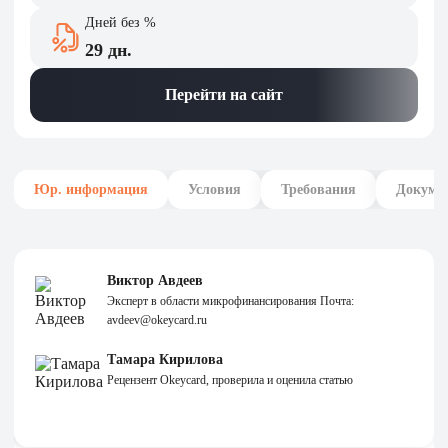
Дней без %
29 дн.
Перейти на сайт
Юр. информация
Условия
Требования
Докуме
Виктор Авдеев
Эксперт в области микрофинансирования Почта:
avdeev@okeycard.ru
Тамара Кирилова
Рецензент Okeycard, проверила и оценила статью