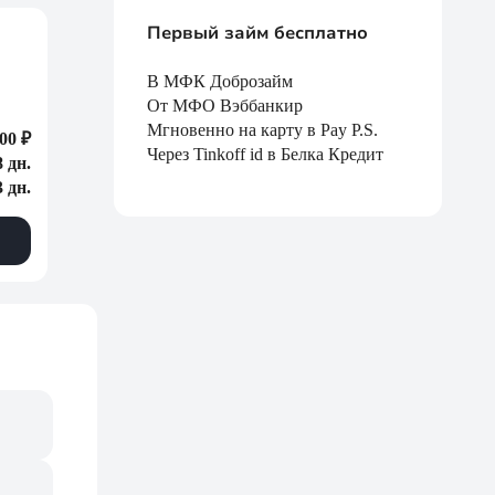
Первый займ бесплатно
В МФК Доброзайм
От МФО Вэббанкир
Мгновенно на карту в Pay P.S.
00 ₽
Через Tinkoff id в Белка Кредит
8 дн.
3 дн.