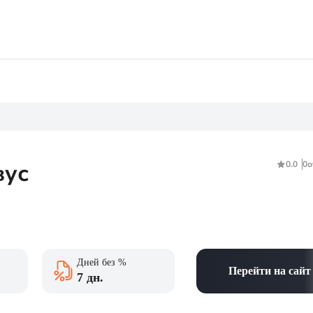
шой кредитной нагрузкой
Абсолютно всем
 займы
Без проверок
то
СБП
тные
вус
0.0
0
о
Дней без %
Перейти на сайт
7 дн.