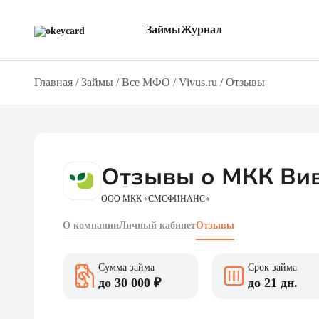
Займы
Журнал
Главная
/
Займы
/
Все МФО
/
Vivus.ru
/
Отзывы
Все МФО
Обзоры
С боль
Через Т-ID
О займах
Онлайн
Через Альфа ID
О кредитах
Без фо
Через Госуслуги
Новости компаний
Через 
На карту
Полезная информация
Беспла
Отзывы о МКК Ви
ООО МКК «СМСФИНАНС»
О компании
Личный кабинет
Отзывы
Сумма займа
Срок займа
до 30 000 ₽
до 21 дн.