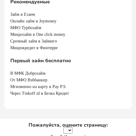
Рекомендуемые
Займ в Езаем
Онлайн займ в Joymoney
МФО Турбозайм
Микрозайм в One click money
Срочный займ в Займиго
Микрокредит в Финтерре
Первый займ бесплатно
В МФК Доброзайм
От МФО Вэббанкир
Мгновенно на карту в Pay P.S.
Через Tinkoff id в Белка Кредит
Пожалуйста, оцените страницу: