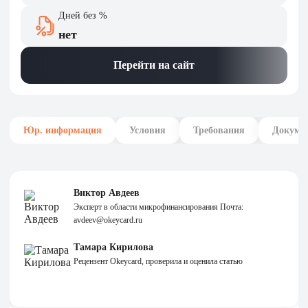
Дней без %
нет
Перейти на сайт
Юр. информация
Условия
Требования
Докуме
Виктор Авдеев
Эксперт в области микрофинансирования Почта:
avdeev@okeycard.ru
Тамара Кирилова
Рецензент Okeycard, проверила и оценила статью