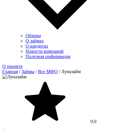
Обзоры
О займах
О кредитах
Новости компаний
Полезная информация
О проекте
Главная
/
Займы
/
Все МФО
/
Луназайм
0.0