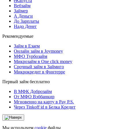
еКапуста
Вебзайм
Займер
А Деньги
До Зарплаты
Надо Денег
Рекомендуемые
Займ в Езаем
Онлайн займ в Joymoney
МФО Турбозайм
Микрозайм в One click money
Срочный займ в Займиго
Микрокредит в Финтерре
Первый займ бесплатно
В МФК Доброзайм
От МФО Вэббанкир
Мгновенно на карту в Pay P.S.
Через Tinkoff id в Белка Кредит
Мы используем
cookie
файлы