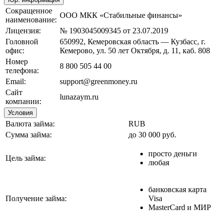
Сокращенное
ООО МКК «Стабильные финансы»
наименование:
Лицензия:
№ 1903045009345 от 23.07.2019
Головной
650992, Кемеровская область — Кузбасс, г.
офис:
Кемерово, ул. 50 лет Октября, д. 11, каб. 808
Номер
8 800 505 44 00
телефона:
Email:
support@greenmoney.ru
Сайт
lunazaym.ru
компании:
Условия
Валюта займа:
RUB
Сумма займа:
до 30 000 руб.
просто деньги
Цель займа:
любая
банковская карта
Получение займа:
Visa
MasterCard и МИР