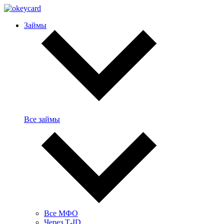
Займы
Все займы
Все МФО
Через Т-ID