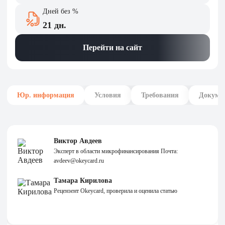
Дней без %
21 дн.
Перейти на сайт
Юр. информация
Условия
Требования
Докуме
Виктор Авдеев
Эксперт в области микрофинансирования Почта:
avdeev@okeycard.ru
Тамара Кирилова
Рецензент Okeycard, проверила и оценила статью