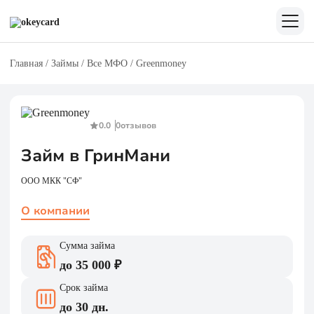
Главная
/
Займы
/
Все МФО
/
Greenmoney
0.0
0
отзывов
Займ в ГринМани
ООО МКК "СФ"
О компании
Сумма займа
до 35 000 ₽
Срок займа
до 30 дн.