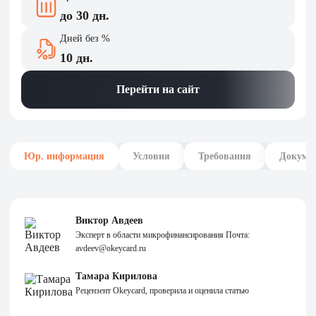
до 30 дн.
Дней без %
10 дн.
Перейти на сайт
Юр. информация
Условия
Требования
Докуме
Виктор Авдеев
Эксперт в области микрофинансирования Почта:
avdeev@okeycard.ru
Тамара Кирилова
Рецензент Okeycard, проверила и оценила статью