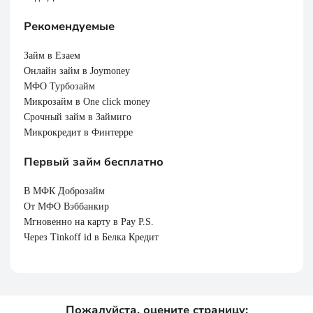
Рекомендуемые
Займ в Езаем
Онлайн займ в Joymoney
МФО Турбозайм
Микрозайм в One click money
Срочный займ в Займиго
Микрокредит в Финтерре
Первый займ бесплатно
В МФК Доброзайм
От МФО Вэббанкир
Мгновенно на карту в Pay P.S.
Через Tinkoff id в Белка Кредит
Пожалуйста, оцените страницу: