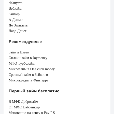
еКапуста
Вебзайм
Займер
А Деньги
До Зарплаты
Надо Денег
Рекомендуемые
Займ в Езаем
Онлайн займ в Joymoney
МФО Турбозайм
Микрозайм в One click money
Срочный займ в Займиго
Микрокредит в Финтерре
Первый займ бесплатно
В МФК Доброзайм
От МФО Вэббанкир
Мгновенно на карту в Pay P.S.