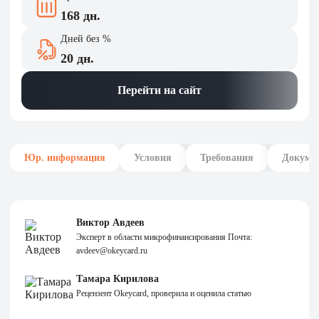
168 дн.
Дней без %
20 дн.
Перейти на сайт
Юр. информация
Условия
Требования
Докуме
Виктор Авдеев
Эксперт в области микрофинансирования Почта:
avdeev@okeycard.ru
Тамара Кирилова
Рецензент Okeycard, проверила и оценила статью