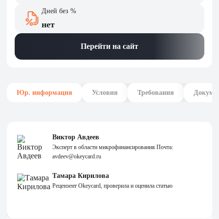
Дней без %
нет
Перейти на сайт
Юр. информация
Условия
Требования
Докуме
Виктор Авдеев
Эксперт в области микрофинансирования Почта:
avdeev@okeycard.ru
Тамара Кирилова
Рецензент Okeycard, проверила и оценила статью