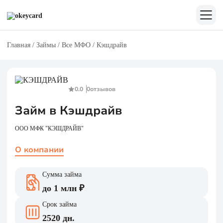
Главная
/
Займы
/
Все МФО
/
Кэшдрайв
0.0
0
отзывов
Займ в Кэшдрайв
ООО МФК "КЭШДРАЙВ"
О компании
Сумма займа
до 1 млн ₽
Срок займа
2520 дн.