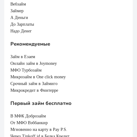
Вебзайм
Займер
А Деньги
До Зарплаты
Надо Денег
Рекомендуемые
Займ в Езаем
Онлайн займ в Joymoney
МФО Турбозайм
Микрозайм в One click money
Срочный займ в Займиго
Микрокредит в Финтерре
Первый займ бесплатно
В МФК Доброзайм
От МФО Вэббанкир
Мгновенно на карту в Pay P.S.
Через Tinkoff id в Белка Кредит