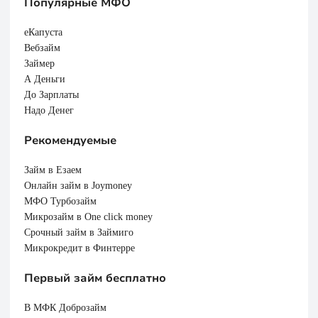
Популярные МФО
еКапуста
Вебзайм
Займер
А Деньги
До Зарплаты
Надо Денег
Рекомендуемые
Займ в Езаем
Онлайн займ в Joymoney
МФО Турбозайм
Микрозайм в One click money
Срочный займ в Займиго
Микрокредит в Финтерре
Первый займ бесплатно
В МФК Доброзайм