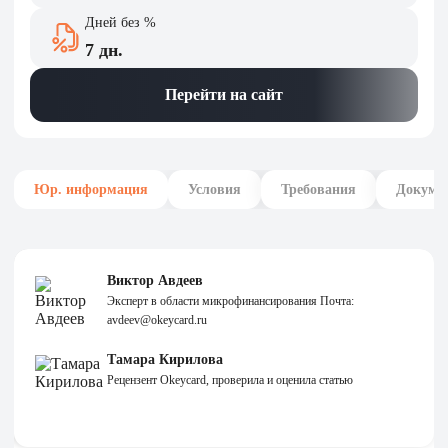
Дней без %
7 дн.
Перейти на сайт
Юр. информация
Условия
Требования
Докуме
Виктор Авдеев
Эксперт в области микрофинансирования Почта:
avdeev@okeycard.ru
Тамара Кирилова
Рецензент Okeycard, проверила и оценила статью