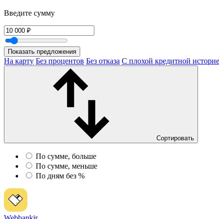
Введите сумму
На карту
Без процентов
Без отказа
С плохой кредитной истори
Сортировать
По сумме, больше
По сумме, меньше
По дням без %
Webbankir