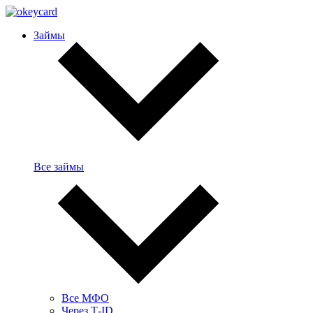
Займы
Все займы
Все МФО
Через Т-ID