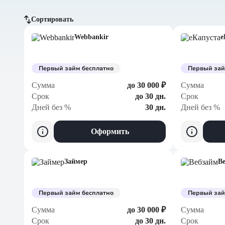
Сортировать
Webbankir
е
По сумме, больше
По сумме, меньше
Первый займ бесплатно
Первый зай
Сумма
до 30 000 ₽
Сумма
По дням без %
Срок
до 30 дн.
Срок
Дней без %
30 дн.
Дней без %
Оформить
Займер
В
Первый займ бесплатно
Первый зай
Сумма
до 30 000 ₽
Сумма
Срок
до 30 дн.
Срок