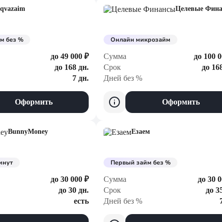
qvazaim
Целевые Фин
м без %
Онлайн микрозайм
до 49 000 ₽
Сумма
до 100 0
до 168 дн.
Срок
до 16
7 дн.
Дней без %
Оформить
Оформить
BunnyMoney
Езаем
инут
Первый займ без %
до 30 000 ₽
Сумма
до 30 0
до 30 дн.
Срок
до 3
есть
Дней без %