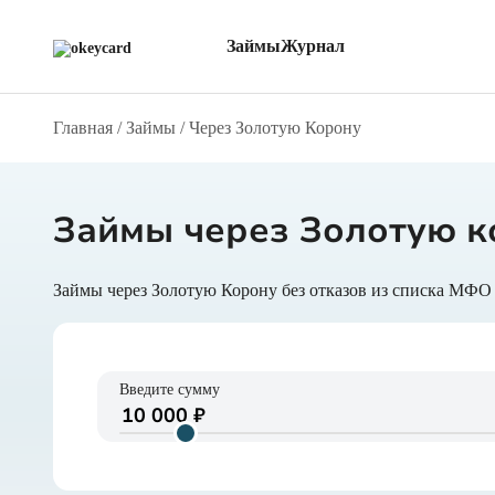
Займы
Журнал
Главная
/
Займы
/
Через Золотую Корону
Все МФО
Обзоры
С боль
Через Т-ID
О займах
Онлайн
Через Альфа ID
О кредитах
Без фо
Через Госуслуги
Новости компаний
Через 
На карту
Полезная информация
Беспла
Займы через Золотую к
Введите сумму