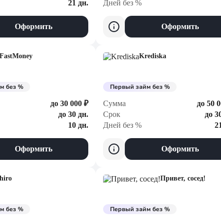
21 дн.
Дней без %
Оформить
Оформить
FastMoney
Krediska
м без %
Первый займ без %
до 30 000 ₽
Сумма
до 50 0
до 30 дн.
Срок
до 3
10 дн.
Дней без %
2
Оформить
Оформить
hiro
Привет, сосед!
м без %
Первый займ без %