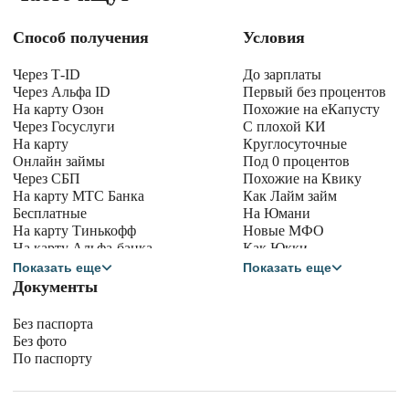
Способ получения
Условия
Через Т-ID
До зарплаты
Через Альфа ID
Первый без процентов
На карту Озон
Похожие на еКапусту
Через Госуслуги
С плохой КИ
На карту
Круглосуточные
Онлайн займы
Под 0 процентов
Через СБП
Похожие на Квику
На карту МТС Банка
Как Лайм займ
Бесплатные
На Юмани
На карту Тинькофф
Новые МФО
На карту Альфа-банка
Как Юкки
На карту Сбербанка
Как Манимен
Показать еще
Показать еще
На карту Халва
Как Миг Кредит
Документы
На карту МИР
Для белорусов
В долг на карту
Без паспорта
Сбербанка
Без фото
По паспорту