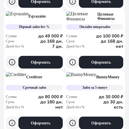
Оформить
Оформить
Целевые
Eqvazaim
Финансы
Первый займ без %
Онлайн микрозайм
до 49 000 ₽
до 100 000 ₽
Сумма
Сумма
до 168 дн.
до 168 дн.
Срок
Срок
7 дн.
нет
Дней без %
Дней без %
Оформить
Оформить
Creditter
BunnyMoney
Срочный займ
Займ за 5 минут
до 80 000 ₽
до 30 000 ₽
Сумма
Сумма
до 180 дн.
до 30 дн.
Срок
Срок
нет
есть
Дней без %
Дней без %
Оформить
Оформить