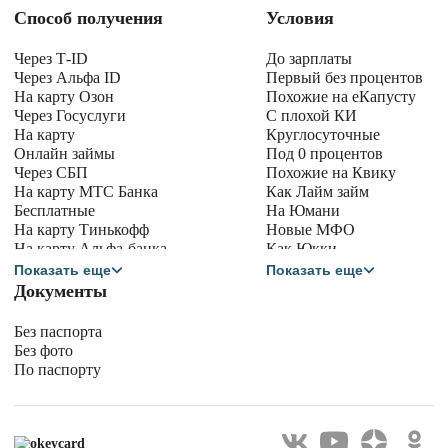
Способ получения
Условия
Через Т-ID
До зарплаты
Через Альфа ID
Первый без процентов
На карту Озон
Похожие на еКапусту
Через Госуслуги
С плохой КИ
На карту
Круглосуточные
Онлайн займы
Под 0 процентов
Через СБП
Похожие на Квику
На карту МТС Банка
Как Лайм займ
Бесплатные
На Юмани
На карту Тинькофф
Новые МФО
На карту Альфа-банка
Как Юкки
На карту Сбербанка
Как Манимен
Показать еще
Показать еще
На карту Халва
Как Миг Кредит
Документы
На карту МИР
Для белорусов
В долг на карту
Без паспорта
Сбербанка
Без фото
По паспорту