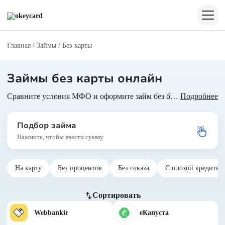
Главная
/
Займы
/
Без карты
Займы без карты онлайн
Сравните условия МФО и оформите займ без банковской карты. Список лучших предложений с суммами, сроками и процентными ставками у нас на сайте. Получите деньги на банковскую карту в день обращения.
Подробнее
Подбор займа
Нажмите, чтобы ввести сумму
На карту
Без процентов
Без отказа
С плохой кредитно
Сортировать
Webbankir
еКапуста