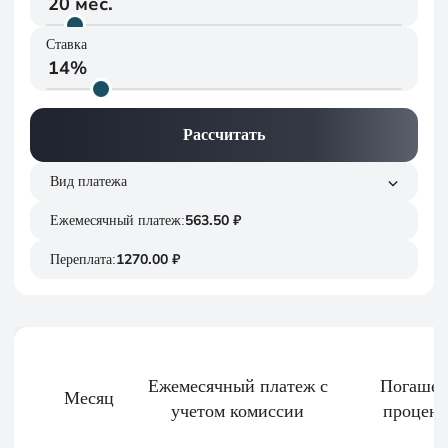
Ставка
Вид платежа
Аннуитетный
563.50 ₽
Ежемесячный платеж:
Дифференцированный
1270.00 ₽
Переплата:
Ежемесяч­ный платеж с
Погашен
Месяц
учетом комиссии
процент