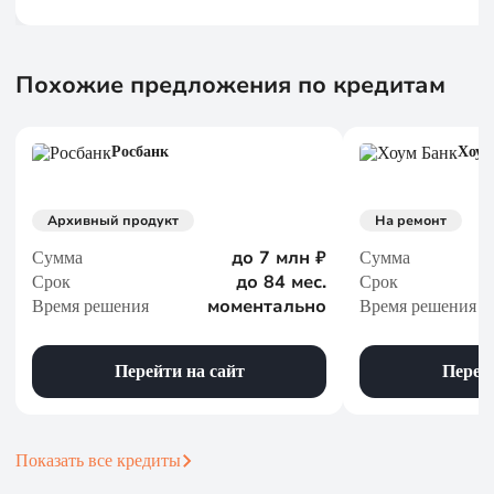
Похожие предложения по кредитам
Росбанк
Хоум
Архивный продукт
На ремонт
до 7 млн ₽
Сумма
Сумма
до 84 мес.
Срок
Срок
моментально
Время решения
Время решения
Перейти на сайт
Перейт
Показать все кредиты