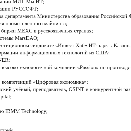
циации МИТ-Мы ИТ;
циации РУССОФТ;
ора департамента Министерства образования Российской 
ция промышленного майнинга;
ю биржи MEXC в русскоязычных странах;
системы MarsDAO;
стиционном синдикате «Инвест Хаб» ИТ-парк г. Казань;
формации информационных технологий из США;
NER;
т высокотехнологичной компании «Passion» по производс
а компетенций «Цифровая экономика»;
ский учёный, преподаватель, OSINT и конкурентной раз
ital;
ию IBMM Technology;
стрий.