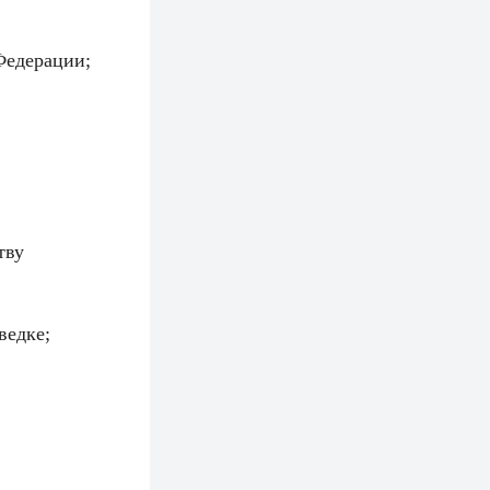
Федерации;
тву
ведке;