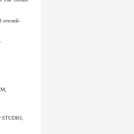
8 отелей-
-
RM,
P STUDIO,