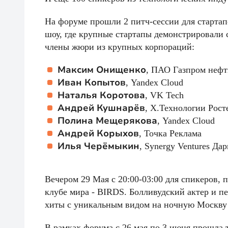
На форуме прошли 2 питч-сессии для старта
шоу, где крупные стартапы демонстрировали 
члены жюри из крупных корпораций:
Максим Онищенко
, ПАО Газпром нефт
Иван Копытов
, Yandex Cloud
Наталья Коротова
, VK Tech
Андрей Кушнарёв
, Х.Технологии Рост
Полина Мещерякова
, Yandex Cloud
Андрей Корыхов
, Точка Реклама
Илья Черёмыкин
, Synergy Ventures Да
Вечером 29 Мая с 20:00-03:00 для спикеров, 
клубе мира - BIRDS. Болливудский актер и 
хиты с уникальным видом на ночную Москву
В рамках форума с 26 мая по 3 июня прошла