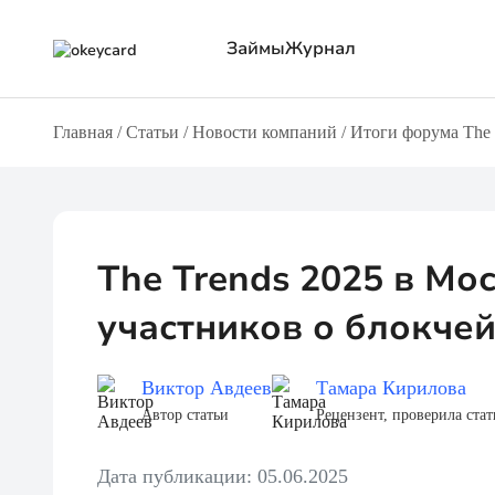
Займы
Журнал
Главная
/
Статьи
/
Новости компаний
/
Итоги форума The 
Все МФО
Обзоры
С боль
Через Т-ID
О займах
Онлайн
Через Альфа ID
О кредитах
Без фо
Через Госуслуги
Новости компаний
Через 
На карту
Полезная информация
Беспла
The Trends 2025 в Мо
участников о блокчей
Виктор Авдеев
Тамара Кирилова
Автор статьи
Рецензент, проверила ста
Дата публикации: 05.06.2025