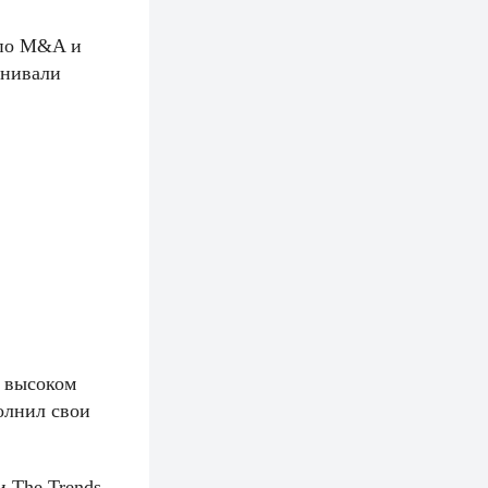
 по M&A и
енивали
м высоком
олнил свои
 The Trends