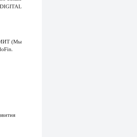
 DIGITAL
я МИТ (Мы
oFin.
звития