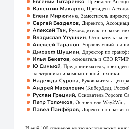
Евгений Титаренко
, Президент Ассо
Валентин Макаров
, Президент Ассо
Елена Мирюгина
, Заместитель директ
Сергей Безделов
, Директор, Ассоциа
Алексей Тэн
, Руководитель по развити
Владислав Утушкин
, Основатель эко
Алексей Таранов
, Управляющий в инве
Джозеф Шуцман
, Директор по транс
Илья Бекетов
, основатель и СЕО R7MI
Ю Синьюй
, Предприниматель, президен
электроники и компьютерной техники;
Надежда Сурова
, Руководитель Центр
Андрей Масалович
(КиберДед), Россий
Руслан Грецкий
, Основатель Popcorn Cap
Петр Толочков
, Основатель Way2Win;
Павел Панфёров
, Директор по развит
И ещё 100 спикеров из технологических инду