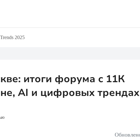
Trends 2025
шой кредитной нагрузкой
Абсолютно всем
 займы
Без проверок
то
СБП
тные
скве: итоги форума с 11К
не, AI и цифровых трендах
тью
Обновлено