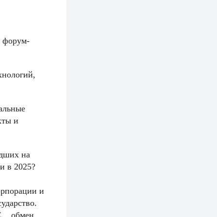
 форум-
хнологий,
уальные
кты и
едших на
и в 2025?
орпорации и
сударство.
... обмен