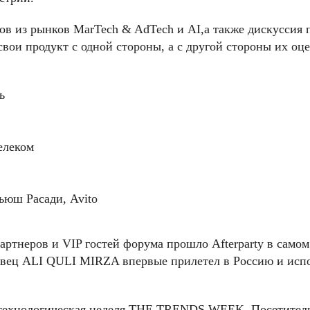
пов из рынков MarTech & AdTech и AI,а также дискуссия
свои продукт с одной стороны, а с другой стороны их оц
ь
елеком
рьюш Расади, Avito
партнеров и VIP гостей форума прошло Afterparty в само
певец ALI QULI MIRZA впервые прилетел в Россию и исп
 технологическая неделя THE TRENDS WEEK. Посетители