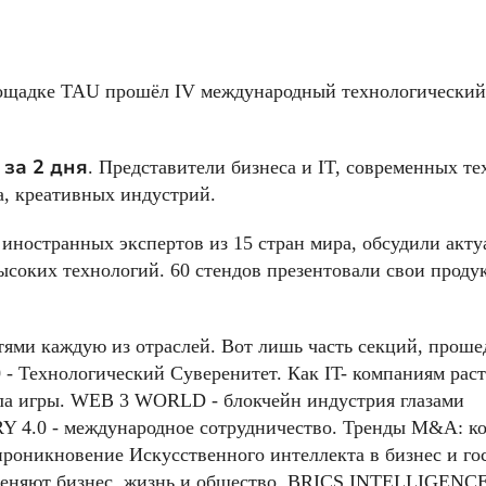
лощадке TAU прошёл IV международный технологический
 за 2 дня
. Представители бизнеса и IT, современных те
а, креативных индустрий.
0 иностранных экспертов из 15 стран мира, обсудили акт
соких технологий. 60 стендов презентовали свои проду
стями каждую из отраслей. Вот лишь часть секций, прош
0 - Технологический Суверенитет. Как IT- компаниям раст
ила игры. WEB 3 WORLD - блокчейн индустрия глазами
 4.0 - международное сотрудничество. Тренды M&A: к
проникновение Искусственного интеллекта в бизнес и го
меняют бизнес, жизнь и общество. BRICS INTELLIGENCE