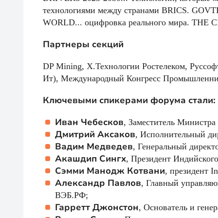
технологиями между странами BRICS. GOVTE
WORLD... оцифровка реального мира. THE C
Партнеры секций
DP Mining, Х.Технологии Ростелеком, Руссо
Ит), Международный Конгресс Промышленник
Ключевыми спикерами форума стали:
Иван Чебесков
, Заместитель Министра
Дмитрий Аксаков
, Исполнительный ди
Вадим Медведев
, Генеральный дирек
Акашдип Сингх
, Президент Индийского
Сэмми Манодж Котвани
, президент In
Александр Павлов
, Главный управляю
ВЭБ.РФ;
Гарретт Джонстон
, Основатель и генер