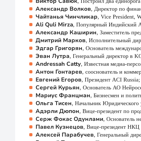
Виктор Савюк
, Построил два единоро
Александр Волков
, Директор по фина
Чайтанья Чинчликар
, Vice President, 
Ali Quli Mirza
, Популярный Индийский А
Александр Каширин
, Заместитель пре
Дмитрий Марков
, Исполнительный дир
Эдгар Григорян
, Основатель междунар
Эван Лутра
, Генеральный директор в KO
Andressah Catty
, Известная медиа-перс
Антон Гонтарев
, сооснователь и коммер
Евгений Егоров
, Президент ACI Russia;
Сергей Курьян
, Основатель АО Нейрос
Мариус Францман
, Бизнесмен и поли
Ольга Тисен
, Начальник Юридического 
Адэрли Дюпон
, Вице-президент по пр
Серж Фокас Одунлами
, Основатель 
Павел Кузнецов
, Вице-президент НКЦ
Алексей Парабучев
, Генеральный дир