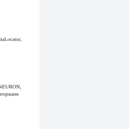
aLocator,
а, NEURON,
рпорация