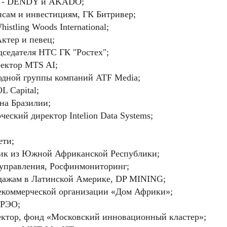
га - DENDY и AKADO;
нсам и инвестициям, ГК Битривер;
Whistling Woods International;
ктер и певец;
дседателя НТС ГК "Ростех";
ектор MTS AI;
одной группы компаний ATF Media;
L Capital;
она Бразилии;
ческий директор Intelion Data Systems;
ети;
тик из Южной Африканской Республики;
управления, Росфинмониторинг;
одажам в Латинской Америке, DP MINING;
некоммерческой организации «Дом Африки»;
 РЭО;
ектор, фонд «Московский инновационный кластер»;