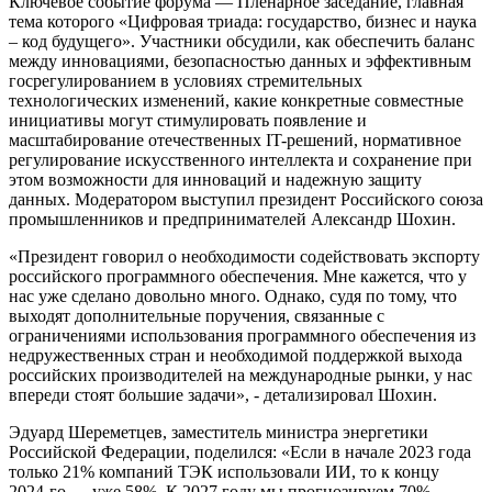
Ключевое событие форума — Пленарное заседание, главная
тема которого «Цифровая триада: государство, бизнес и наука
– код будущего». Участники обсудили, как обеспечить баланс
между инновациями, безопасностью данных и эффективным
госрегулированием в условиях стремительных
технологических изменений, какие конкретные совместные
инициативы могут стимулировать появление и
масштабирование отечественных IT-решений, нормативное
регулирование искусственного интеллекта и сохранение при
этом возможности для инноваций и надежную защиту
данных. Модератором выступил президент Российского союза
промышленников и предпринимателей Александр Шохин.
«Президент говорил о необходимости содействовать экспорту
российского программного обеспечения. Мне кажется, что у
нас уже сделано довольно много. Однако, судя по тому, что
выходят дополнительные поручения, связанные с
ограничениями использования программного обеспечения из
недружественных стран и необходимой поддержкой выхода
российских производителей на международные рынки, у нас
впереди стоят большие задачи», - детализировал Шохин.
Эдуард Шереметцев, заместитель министра энергетики
Российской Федерации, поделился: «Если в начале 2023 года
только 21% компаний ТЭК использовали ИИ, то к концу
2024-го — уже 58%. К 2027 году мы прогнозируем 70%