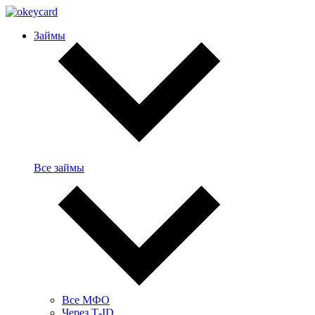
Займы
Все займы
Все МФО
Через Т-ID