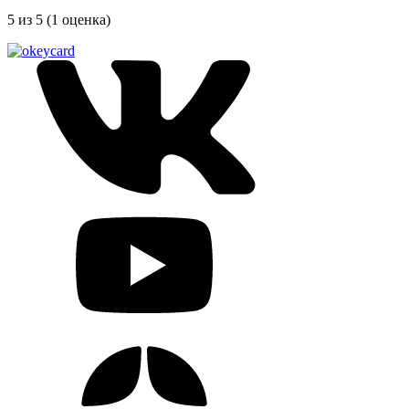
5
из 5 (
1 оценка
)